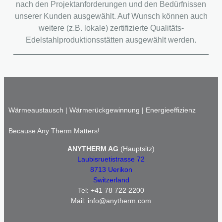
nach den Projektanforderungen und den Bedürfnissen
unserer Kunden ausgewählt. Auf Wunsch können auch
weitere (z.B. lokale) zertifizierte Qualitäts-
Edelstahlproduktionsstätten ausgewählt werden.
Wärmeaustausch | Wärmerückgewinnung | Energieeffizienz
Because Any Therm Matters!
ANYTHERM AG
(Hauptsitz)
Laubisruetistrasse 72
8713 Uerikon
Switzerland
Tel: +41 78 722 2200
Mail: info@anytherm.com