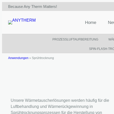
Zum
Because Any Therm Matters!
Inhalt
springen
Home
Ne
PROZESSLUFTAUFBEREITUNG
WÄ
SPIN-FLASH-T
Anwendungen
»
Sprühtrocknung
Unsere Wärmetauscherlösungen werden häufig für die
Luftbehandlung und Wärmerückgewinnung in
Sprühtrocknungsprozessen für die Herstellung von