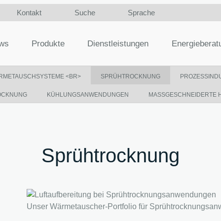
Kontakt
Suche
Sprache
ws
Produkte
Dienstleistungen
Energieberat
RMETAUSCHSYSTEME <BR>
SPRÜHTROCKNUNG
PROZESSIND
ROCKNUNG
KÜHLUNGSANWENDUNGEN
MASSGESCHNEIDERTE H
Sprühtrocknung
Unser Wärmetauscher-Portfolio für Sprühtrocknungsa